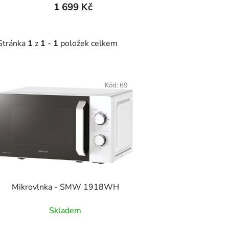
1 699 Kč
Stránka
1
z
1
-
1
položek celkem
V
ý
Kód:
69
p
s
p
r
o
d
Mikrovlnka - SMW 1918WH
u
k
Skladem
t