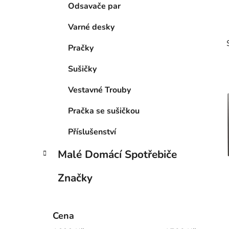
Odsavače par
p
a
Varné desky
n
Pračky
e
l
Sušičky
Vestavné Trouby
Pračka se sušičkou
i
Příslušenství
Malé Domácí Spotřebiče
Značky
Cena