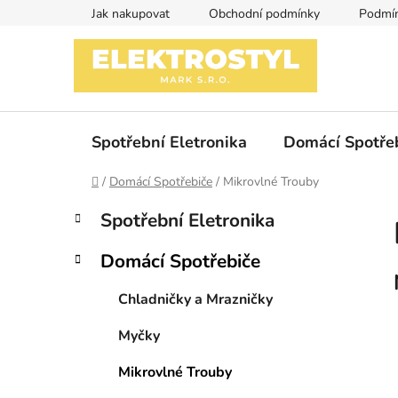
Přejít
Jak nakupovat
Obchodní podmínky
Podmín
na
obsah
Spotřební Eletronika
Domácí Spotře
Domů
/
Domácí Spotřebiče
/
Mikrovlné Trouby
P
K
Přeskočit
Spotřební Eletronika
a
kategorie
o
t
s
Domácí Spotřebiče
e
t
g
r
Chladničky a Mrazničky
o
a
r
Myčky
i
n
e
n
Mikrovlné Trouby
í