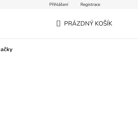
Přihlášení
Registrace
tba
Cookies
Kontakty
PRÁZDNÝ KOŠÍK
NÁKUPNÍ
KOŠÍK
ačky