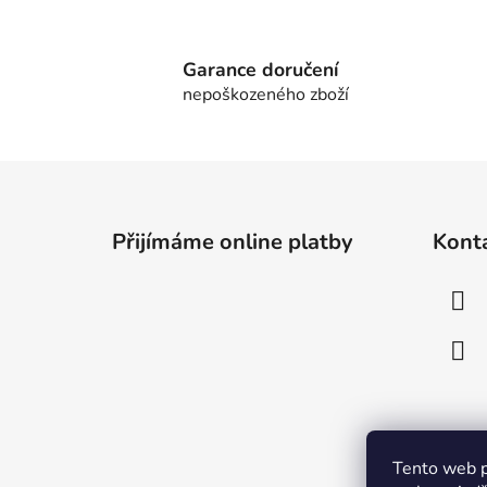
Garance doručení
nepoškozeného zboží
Z
á
Přijímáme online platby
Kont
p
a
t
í
Tento web p