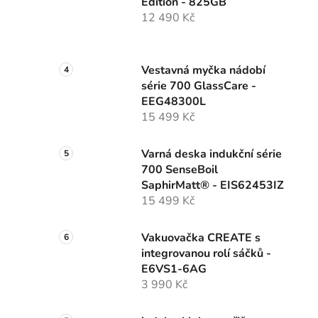
Edition - 825GB
12 490 Kč
Vestavná myčka nádobí
série 700 GlassCare -
EEG48300L
15 499 Kč
Varná deska indukční série
700 SenseBoil
SaphirMatt® - EIS62453IZ
15 499 Kč
Vakuovačka CREATE s
integrovanou rolí sáčků -
E6VS1-6AG
3 990 Kč