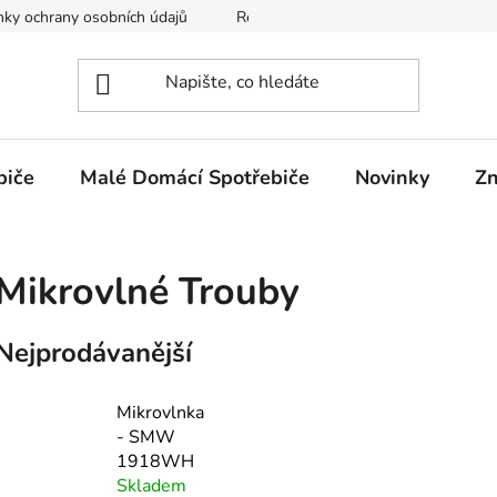
ky ochrany osobních údajů
Reklamační Řád
Doprava a Pla
biče
Malé Domácí Spotřebiče
Novinky
Zn
Mikrovlné Trouby
Nejprodávanější
Mikrovlnka
- SMW
1918WH
Skladem