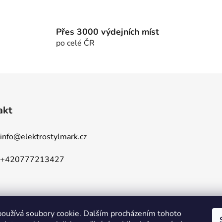
Přes 3000 výdejních míst
po celé ČR
akt
info
@
elektrostylmark.cz
+420777213427
oužívá soubory cookie. Dalším procházením tohoto