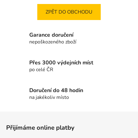
ZPĚT DO OBCHODU
Garance doručení
nepoškozeného zboží
Přes 3000 výdejních míst
po celé ČR
Doručení do 48 hodin
na jakékoliv místo
Z
á
Přijímáme online platby
p