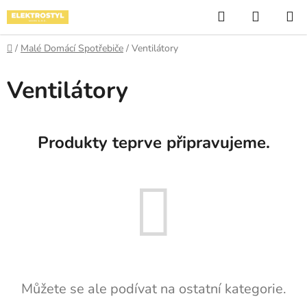
Přejít
Hledat
NÁKUP
na
KOŠÍK
obsah
Domů
/
Malé Domácí Spotřebiče
/
Ventilátory
Ventilátory
Produkty teprve připravujeme.
Můžete se ale podívat na ostatní kategorie.