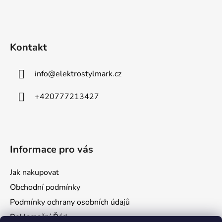
a
t
í
Kontakt
info
@
elektrostylmark.cz
+420777213427
Informace pro vás
Jak nakupovat
Obchodní podmínky
Podmínky ochrany osobních údajů
Reklamační Řád