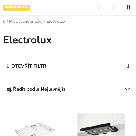
Přejít
Hledat
NÁKUP
na
KOŠÍK
obsah
Domů
/
Prodávané značky
/
Electrolux
Electrolux
OTEVŘÍT FILTR
Ř
Řadit podle:
Nejlevnější
a
z
V
e
ý
n
p
í
i
p