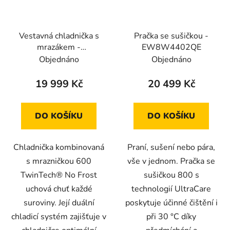
Vestavná chladnička s
Pračka se sušičkou -
mrazákem -
EW8W4402QE
ENT6ME18S
Objednáno
Objednáno
19 999 Kč
20 499 Kč
DO KOŠÍKU
DO KOŠÍKU
Chladnička kombinovaná
Praní, sušení nebo pára,
s mrazničkou 600
vše v jednom. Pračka se
TwinTech® No Frost
sušičkou 800 s
uchová chuť každé
technologií UltraCare
suroviny. Její duální
poskytuje účinné čištění i
chladicí systém zajišťuje v
při 30 °C díky