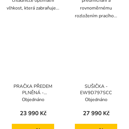
chladničce optimální
předmíchání a
vlhkost, která zabraňuje...
rovnoměrnému
rozložením pracího...
PRAČKA PŘEDEM
SUŠIČKA -
PLNĚNÁ -
EW9D797SCC
EW9F7417SWCC
Objednáno
Objednáno
23 990 Kč
27 990 Kč