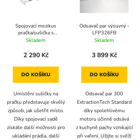
s
r
p
o
r
d
Spojovací mezikus
Odsavač par výsuvný -
o
u
pračka/sušička s
LFP326FB
d
k
výsuvnou policí
Skladem
Skladem
u
t
k
ů
2 290 Kč
3 899 Kč
t
ů
DO KOŠÍKU
DO KOŠÍKU
Umístění sušičky na
Odsavač par 300
pračku představuje skvělý
ExtractionTech Standard
způsob, jak ušetřit místo.
díky spolehlivému
Díky spojovací sadě
motoru účinně odsává
získáte další možnosti pro
z kuchyně pachy vznikající
ukládání prádla, další
při vaření. Užijte si svěží