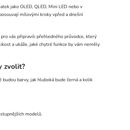
zkratek jako OLED, QLED, Mini LED nebo v
posouvají mílovými kroky vpřed a dnešní
pro vás připravili přehledného průvodce, který
likost a ukáže, jaké chytré funkce by vám neměly
 zvolit?
é budou barvy, jak hluboká bude černá a kolik
ostupnějších modelů.