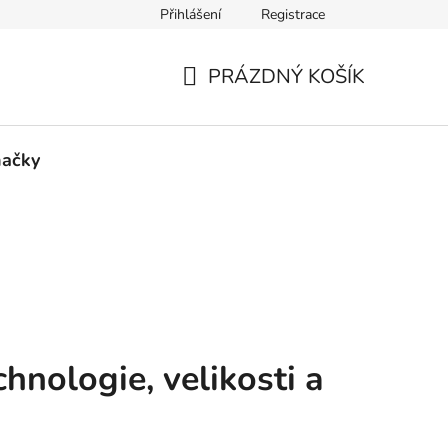
Přihlášení
Registrace
tba
Cookies
Kontakty
PRÁZDNÝ KOŠÍK
NÁKUPNÍ
KOŠÍK
ačky
hnologie, velikosti a