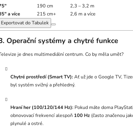
75"
190 cm
2,3 – 3,2 m
85" a více
215 cm+
2,6 m a více
Exportovat do Tabulek
3. Operační systémy a chytré funkce
Televize je dnes multimediální centrum. Co by měla umět?
Chytré prostředí (Smart TV):
Ať už jde o Google TV, Tiz
byl systém svižný a přehledný.
Hraní her (100/120/144 Hz):
Pokud máte doma PlayStatio
obnovovací frekvencí alespoň
100 Hz
(často značenou ja
plynulé a ostré.