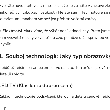
Vybíráte novou televizi a máte pocit, že se ztrácíte v záplavě 
nekonečných tabulkách velikostí? Nejste sami. Technologie se 
televize umí mnohem víc než jen přehrát večerní zprávy.
V
Elektrostyl Mark
víme, že výběr není jednoduchý. Proto jsme 
vám vysvětlí rozdíly v kvalitě obrazu, pomůže určit správnou ve
chybět.
1. Souboj technologií: Jaký typ obrazovky
Nejdůležitějším parametrem je typ panelu. Ten určuje, jak věrn
detailů uvidíte.
LED TV (Klasika za dobrou cenu)
Základní technologie podsvícení, kterou najdete u cenově nejd