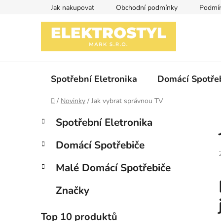
Přejít
Jak nakupovat
Obchodní podmínky
Podmín
na
obsah
Spotřební Eletronika
Domácí Spotře
Domů
/
Novinky
/
Jak vybrat správnou TV
P
K
Přeskočit
Spotřební Eletronika
a
kategorie
o
t
s
Domácí Spotřebiče
e
t
g
r
Malé Domácí Spotřebiče
o
a
r
Značky
i
n
e
n
Top 10 produktů
í