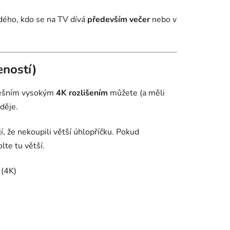
ždého, kdo se na TV dívá
především večer
nebo v
eností)
 dnešním vysokým
4K rozlišením
můžete (a měli
 děje.
í, že nekoupili větší úhlopříčku. Pokud
lte tu větší.
 (4K)