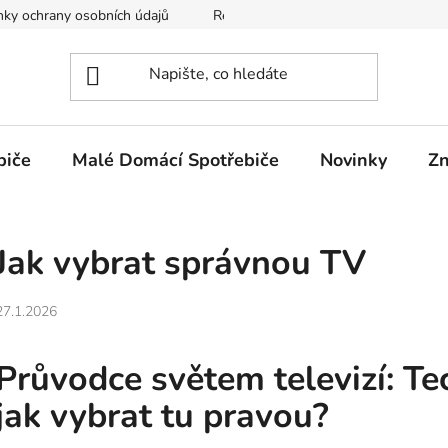
ky ochrany osobních údajů
Reklamační Řád
Doprava a Pla
biče
Malé Domácí Spotřebiče
Novinky
Zn
Jak vybrat správnou TV
27.1.2026
Průvodce světem televizí: Tec
jak vybrat tu pravou?