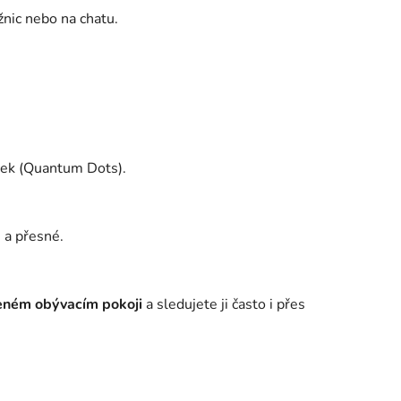
žnic nebo na chatu.
eček (Quantum Dots).
é a přesné.
eném obývacím pokoji
a sledujete ji často i přes