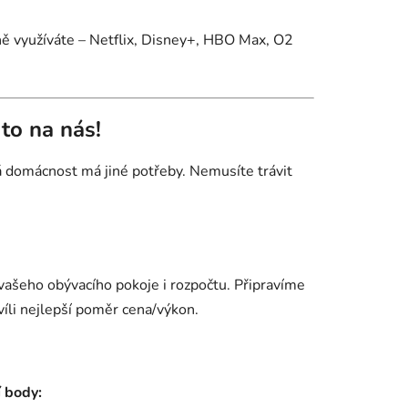
lně využíváte – Netflix, Disney+, HBO Max, O2
to na nás!
á domácnost má jiné potřeby. Nemusíte trávit
vašeho obývacího pokoje i rozpočtu. Připravíme
íli nejlepší poměr cena/výkon.
í body: