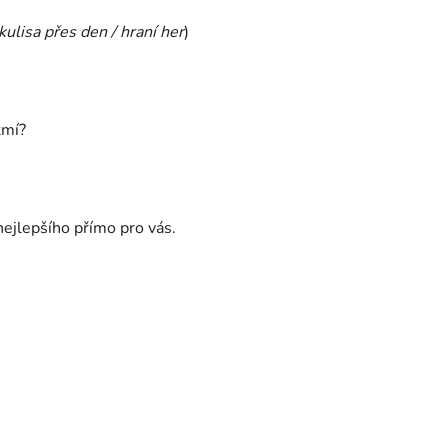
kulisa přes den / hraní her
)
tmí?
ejlepšího přímo pro vás.