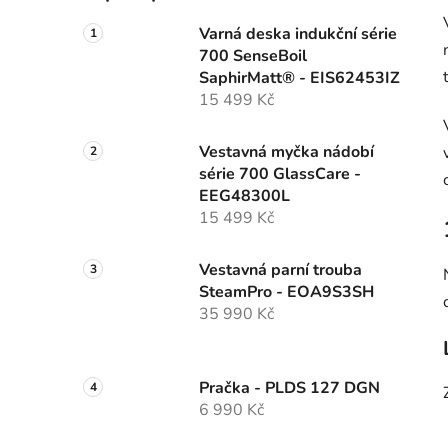
p
Varná deska indukční série
a
700 SenseBoil
n
SaphirMatt® - EIS62453IZ
e
15 499 Kč
l
Vestavná myčka nádobí
série 700 GlassCare -
EEG48300L
15 499 Kč
Vestavná parní trouba
SteamPro - EOA9S3SH
35 990 Kč
Pračka - PLDS 127 DGN
6 990 Kč