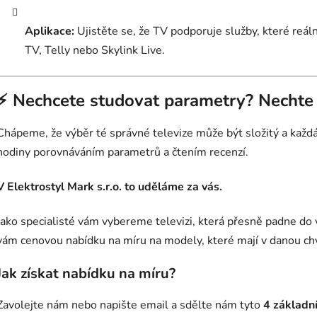
Aplikace:
Ujistěte se, že TV podporuje služby, které reá
TV, Telly nebo Skylink Live.
⚡ Nechcete studovat parametry? Nechte 
Chápeme, že výběr té správné televize může být složitý a každ
hodiny porovnáváním parametrů a čtením recenzí.
V Elektrostyl Mark s.r.o. to uděláme za vás.
Jako specialisté vám vybereme televizi, která přesně padne do 
vám cenovou nabídku na míru na modely, které mají v danou chv
Jak získat nabídku na míru?
Zavolejte nám nebo napište email a sdělte nám tyto
4 základn