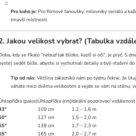
Pro koho je:
Pro filmové fanoušky, milovníky seriálů a ka
tmavší místnosti.
2. Jakou velikost vybrat? (Tabulka vzdál
Doba, kdy se říkalo "nebuď tak blízko, kazíš si oči", je pryč. S
byste) sedět blíže, abyste si vychutnali detaily a byli vtaženi do
Tip od nás:
Většina zákazníků nám po týdnu řekne, že lituj
váháte mezi dvěma velikostmi a vejde se vám na stěnu, vo
Úhlopříčka (palce)
Úhlopříčka (cm)
Ideální pozorovací vzdálenost
43"
109 cm
1,2 – 1,6 m
50"
127 cm
1,5 – 2,0 m
55"
139 cm
1,7 – 2,3 m
65"
165 cm
2,0 – 2,7 m